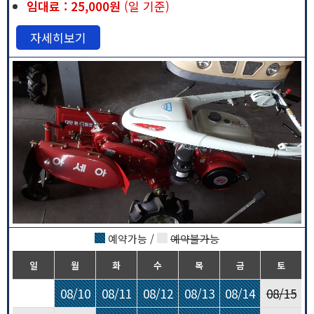
임대료 : 25,000원
(일 기준)
자세히보기
예약가능 /
예약불가능
일
월
화
수
목
금
토
08/10
08/11
08/12
08/13
08/14
08/15