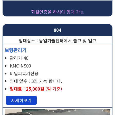
회원인증을 하셔야 임대 가능
804
농업기술센터
에서
출고
및
입고
보행관리기
관리기-40
KMC-N900
비닐피복기전용
임대 일수 : 3일 가능 합니다.
임대료 : 25,000원
(일 기준)
자세히보기