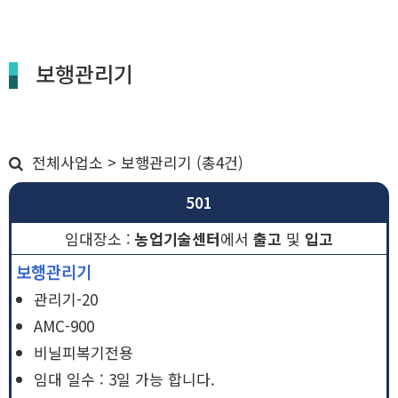
보행관리기
전체사업소 > 보행관리기 (총4건)
501
농업기술센터
에서
출고
및
입고
보행관리기
관리기-20
AMC-900
비닐피복기전용
임대 일수 : 3일 가능 합니다.