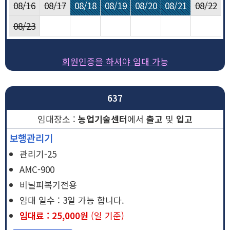
08/16
08/17
08/18
08/19
08/20
08/21
08/22
08/23
회원인증을 하셔야 임대 가능
637
농업기술센터
에서
출고
및
입고
보행관리기
관리기-25
AMC-900
비닐피복기전용
임대 일수 : 3일 가능 합니다.
임대료 : 25,000원
(일 기준)