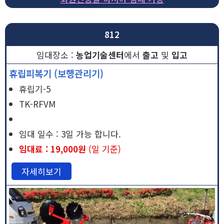
812
농업기술센터
에서
출고
및
입고
휴립피복기
(보행관리기)
휴립기-5
TK-RFVM
임대 일수 : 3일 가능 합니다.
임대료 : 19,000원
(일 기준)
자세히보기