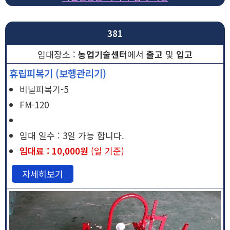
381
농업기술센터
에서
출고
및
입고
휴립피복기
(보행관리기)
비닐피복기-5
FM-120
임대 일수 : 3일 가능 합니다.
임대료 : 10,000원
(일 기준)
자세히보기