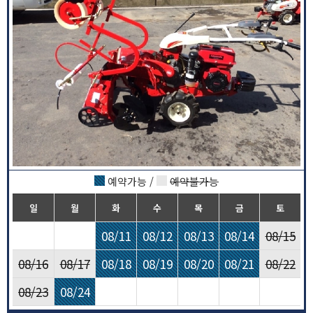
예약가능 /
예약불가능
일
월
화
수
목
금
토
08/11
08/12
08/13
08/14
08/15
08/16
08/17
08/18
08/19
08/20
08/21
08/22
08/23
08/24