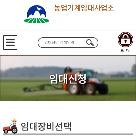
농업기계임대사업소
로그인
임대신청
임대장비선택