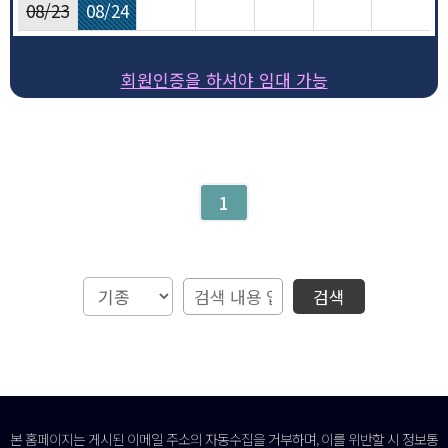
08/23
08/24
회원인증을 하셔야 임대 가능
1
검색
본 홈페이지는 게시된 이메일 주소의 자동수집을 거부하며, 이를 위반할 시 정보통