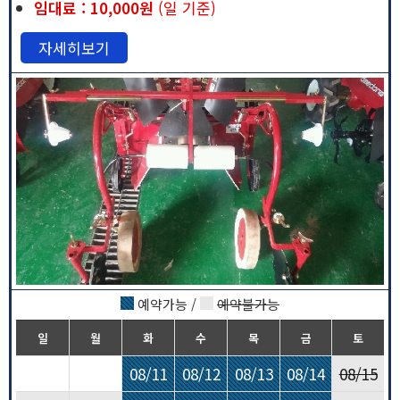
임대료 : 10,000원
(일 기준)
자세히보기
예약가능 /
예약불가능
일
월
화
수
목
금
토
08/11
08/12
08/13
08/14
08/15