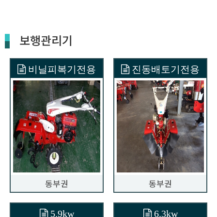
보행관리기
비닐피복기전용
진동배토기전용
동부권
동부권
5.9kw
6.3kw