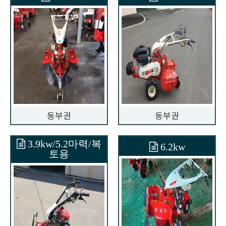
동부권
동부권
3.9kw/5.2마력/복
6.2kw
토용